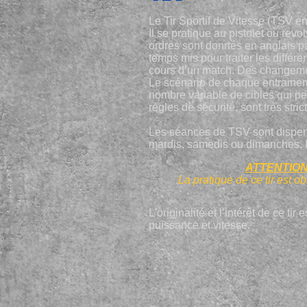
Le Tir Sportif de Vitesse (TSV en
Il se pratique au pistolet ou rev
ordres sont donnés en anglais par
temps mis pour traiter les différ
cours d’un match. Des changeme
Le scénario de chaque entraineme
nombre variable de cibles qui pe
règles de sécurité, sont très stric
Les séances de TSV sont dispens
mardis, samedis ou dimanches. L
ATTENTION :
La pratique de ce tir est 
L'originalité et l’intérêt de ce ti
puissance et vitesse.