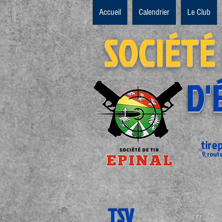
Accueil
Calendrier
Le Club
SOCIÉTÉ
D'
tire
9, rout
TSV