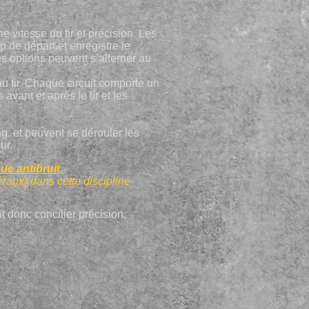
 vitesse du tir et précision. Les
p de départ et enregistre le
Ces options peuvent s’alterner au
u tir. Chaque circuit comporte un
vant et après le tir et les
, et peuvent se dérouler les
ur.
e antibruit.
raux) dans cette discipline
aut donc concilier précision,