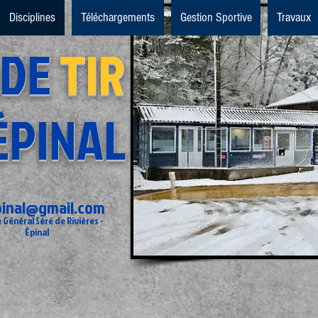
Disciplines
Téléchargements
Gestion Sportive
Travaux
DE
TIR
ÉPINAL
pinal@gmail.com
e Général Séré de Rivières -
Épinal