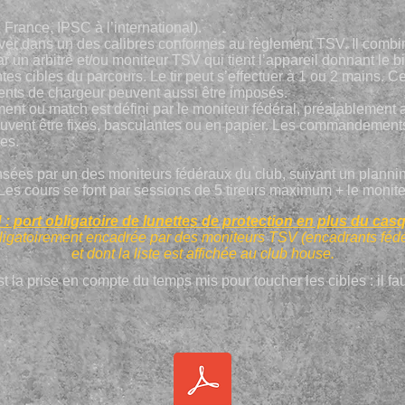
 France, IPSC à l’international).
olver dans un des calibres conformes au règlement TSV. Il combine
 un arbitre et/ou moniteur TSV qui tient l’appareil donnant le bi
entes cibles du parcours. Le tir peut s’effectuer à 1 ou 2 mains. 
nts de chargeur peuvent aussi être imposés.
nt ou match est défini par le moniteur fédéral, préalablement a
uvent être fixes, basculantes ou en papier. Les commandements a
tes.
ées par un des moniteurs fédéraux du club, suivant un planning
es cours se font par sessions de 5 tireurs maximum + le monite
 port obligatoire de lunettes de protection en plus du casqu
obligatoirement encadrée par des moniteurs TSV (encadrants fédé
et dont la liste est affichée au club house.
r est la prise en compte du temps mis pour toucher les cibles : il f