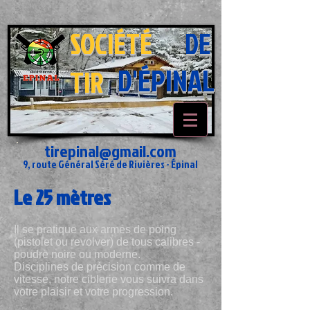
SOCIÉTÉ
DE
D'ÉPINAL
TIR
tirepinal@gmail.com
9, route Général Séré de Rivières - Épinal
Le 25 mètres
Il se pratique aux armes de poing
(pistolet ou revolver) de tous calibres -
poudre noire ou moderne.
Disciplines de précision comme de
vitesse, notre ciblerie vous suivra dans
votre plaisir et votre progression.